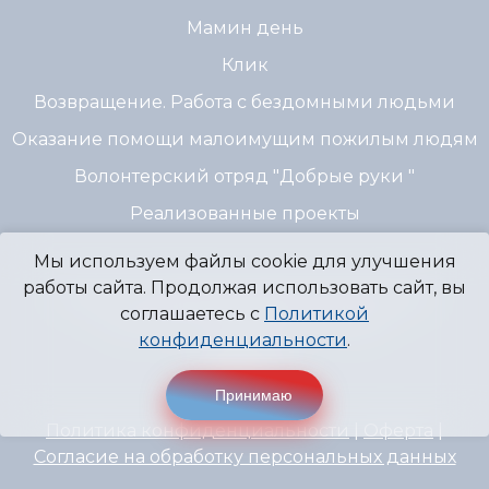
Мамин день
Клик
Возвращение. Работа с бездомными людьми
Оказание помощи малоимущим пожилым людям
Волонтерский отряд "Добрые руки "
Реализованные проекты
Мы используем файлы cookie для улучшения
работы сайта. Продолжая использовать сайт, вы
© 2007 - 2026 Благотворительный Фонд
соглашаетесь с
Политикой
"Источник Надежды" г. Пермь
конфиденциальности
.
Принимаю
Политика конфиденциальности
|
Оферта
|
Согласие на обработку персональных данных