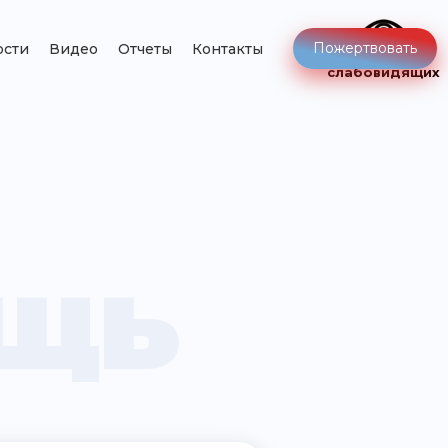
Пожертвовать
ости
Видео
Отчеты
Контакты
Версия для
слабовидящих
щь