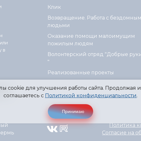
и
Клик
Возвращение. Работа с бездомны
людьми
м
Оказание помощи малоимущим
или
пожилым людям
у в
Волонтерский отряд "Добрые рук
"
Реализованные проекты
ы cookie для улучшения работы сайта. Продолжая ис
ящих
соглашаетесь с
Политикой конфиденциальности
.
Принимаю
ный
Политика 
Пермь
Согласие на о