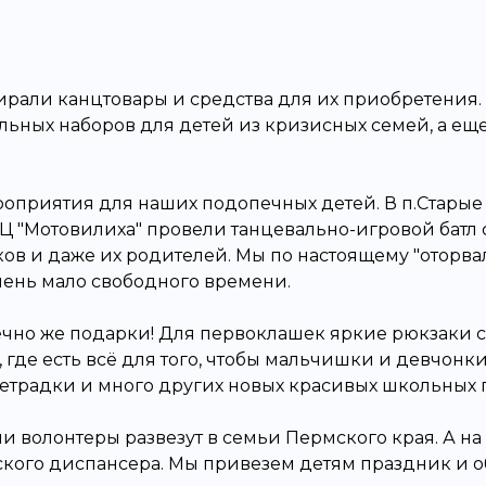
рали канцтовары и средства для их приобретения. И 
ьных наборов для детей из кризисных семей, а ещ
роприятия для наших подопечных детей. В п.Старые
ДЦ "Мотовилиха" провели танцевально-игровой батл
ов и даже их родителей. Мы по настоящему "оторвал
чень мало свободного времени.
нечно же подарки! Для первоклашек яркие рюкзаки 
где есть всё для того, чтобы мальчишки и девчонки
 тетрадки и много других новых красивых школьных
ши волонтеры развезут в семьи Пермского края. А на
кого диспансера. Мы привезем детям праздник и о