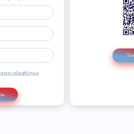
Пож
иями обработки
ть