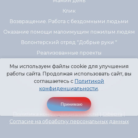
Мамин день
Клик
Возвращение. Работа с бездомными людьми
Оказание помощи малоимущим пожилым людям
Волонтерский отряд "Добрые руки "
Реализованные проекты
Мы используем файлы cookie для улучшения
работы сайта. Продолжая использовать сайт, вы
© 2007 - 2026 Благотворительный Фонд
соглашаетесь с
Политикой
"Источник Надежды" г. Пермь
конфиденциальности
.
Принимаю
Политика конфиденциальности
|
Оферта
|
Согласие на обработку персональных данных