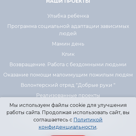
НАШИ ПРОЕКТЫ
Улыбка ребенка
Программа социальной адаптации зависимых
людей
Мамин день
Клик
Возвращение. Работа с бездомными людьми
Оказание помощи малоимущим пожилым людям
Волонтерский отряд "Добрые руки "
Реализованные проекты
Мы используем файлы cookie для улучшения
работы сайта. Продолжая использовать сайт, вы
© 2007 - 2026 Благотворительный Фонд
соглашаетесь с
Политикой
"Источник Надежды" г. Пермь
конфиденциальности
.