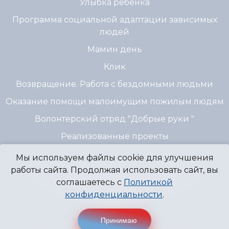
Улыбка ребенка
Программа социальной адаптации зависимых
людей
Мамин день
Клик
Возвращение. Работа с бездомными людьми
Оказание помощи малоимущим пожилым людям
Волонтерский отряд "Добрые руки "
Реализованные проекты
Мы используем файлы cookie для улучшения
работы сайта. Продолжая использовать сайт, вы
© 2007 - 2026 Благотворительный Фонд
соглашаетесь с
Политикой
"Источник Надежды" г. Пермь
конфиденциальности
.
Принимаю