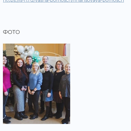
https://is-n.ru/vasha-pomosch/finansovaya-pomosch
ФОТО