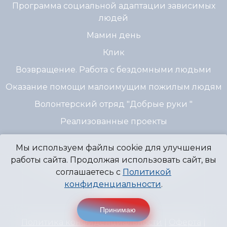
Программа социальной адаптации зависимых
людей
Мамин день
Клик
Возвращение. Работа с бездомными людьми
Оказание помощи малоимущим пожилым людям
Волонтерский отряд "Добрые руки "
Реализованные проекты
Мы используем файлы cookie для улучшения
© 2007 - 2026 Благотворительный Фонд
работы сайта. Продолжая использовать сайт, вы
"Источник Надежды" г. Пермь
соглашаетесь с
Политикой
конфиденциальности
.
Принимаю
Политика конфиденциальности
|
Оферта
|