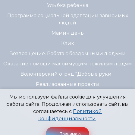
Улыбка ребенка
Программа социальной адаптации зависимых
людей
Мамин день
Клик
Возвращение. Работа с бездомными людьми
Оказание помощи малоимущим пожилым людям
Волонтерский отряд "Добрые руки "
Реализованные проекты
Мы используем файлы cookie для улучшения
работы сайта. Продолжая использовать сайт, вы
© 2007 - 2026 Благотворительный Фонд
соглашаетесь с
Политикой
"Источник Надежды" г. Пермь
конфиденциальности
.
Принимаю