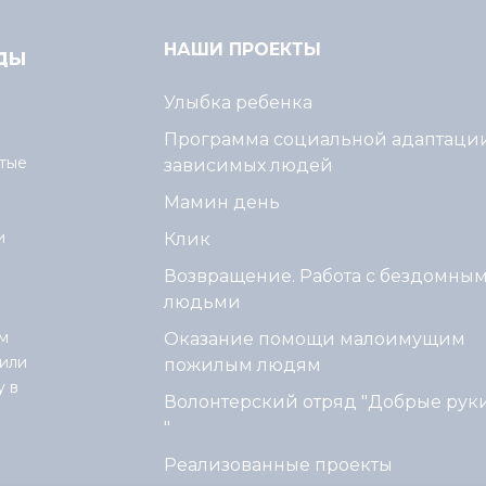
НАШИ ПРОЕКТЫ
Улыбка ребенка
Программа социальной адаптаци
тые
зависимых людей
Мамин день
и
Клик
Возвращение. Работа с бездомны
людьми
м
Оказание помощи малоимущим
или
пожилым людям
у в
Волонтерский отряд "Добрые рук
"
Реализованные проекты