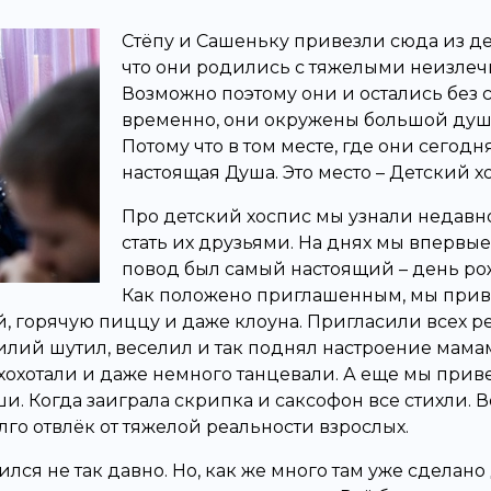
Стёпу и Сашеньку привезли сюда из дет
что они родились с тяжелыми неизле
Возможно поэтому они и остались без 
временно, они окружены большой душ
Потому что в том месте, где они сегодня
настоящая Душа. Это место – Детский х
Про детский хоспис мы узнали недавно
стать их друзьями. На днях мы впервые
повод был самый настоящий – день ро
Как положено приглашенным, мы приве
й, горячую пиццу и даже клоуна. Пригласили всех р
илий шутил, веселил и так поднял настроение мамам
ь хохотали и даже немного танцевали. А еще мы при
уши. Когда заиграла скрипка и саксофон все стихли.
го отвлёк от тяжелой реальности взрослых.
ся не так давно. Но, как же много там уже сделано