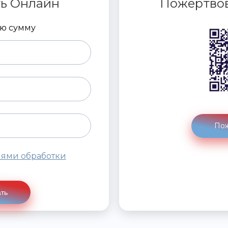
ь Онлайн
Пожертвов
ую сумму
Пож
иями обработки
ть