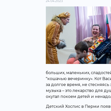
24.04.2023
больших, маленьких, сладосте
"кошачью вечеринку». Кот Вас
за долгое время, не стесняяс
музыка – это лекарство для д
окутал покоем детей и ненадол
Детский Хоспис в Перми появил