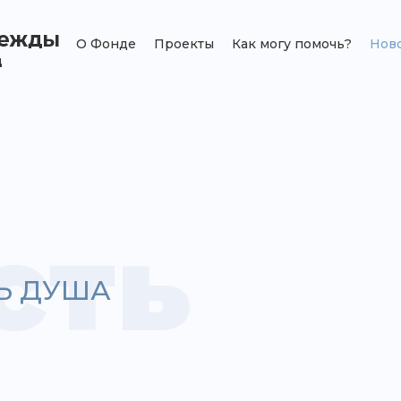
О Фонде
Проекты
Как могу помочь?
Нов
сть
ТЬ ДУША