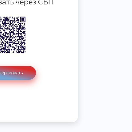
ать через СБП
ертвовать