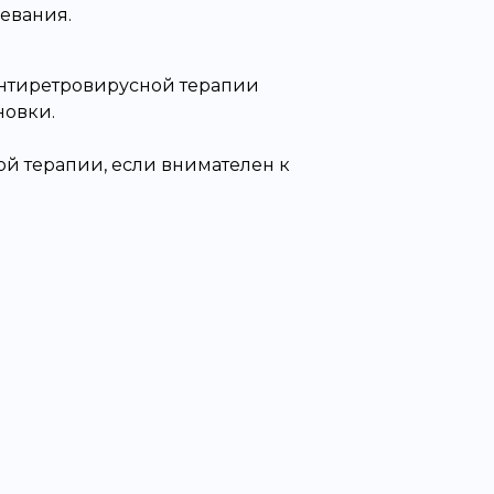
евания.
антиретровирусной терапии
новки.
й терапии, если внимателен к