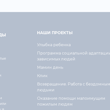
НАШИ ПРОЕКТЫ
Улыбка ребенка
Программа социальной адаптаци
тые
зависимых людей
Мамин день
и
Клик
Возвращение. Работа с бездомны
людьми
м
Оказание помощи малоимущим
или
пожилым людям
у в