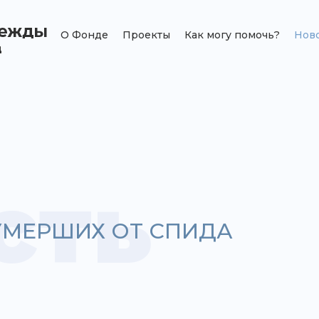
О Фонде
Проекты
Как могу помочь?
Нов
сть
УМЕРШИХ ОТ СПИДА