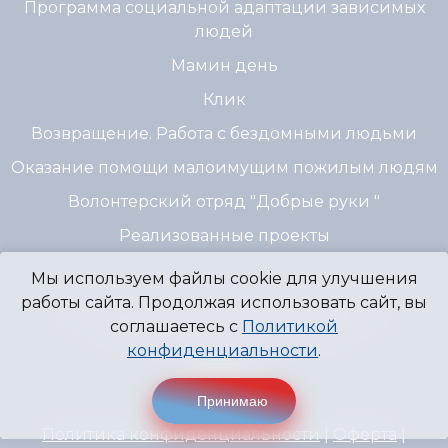
Программа социальной адаптации зависимых
людей
Мамин день
Клик
Возвращение. Работа с бездомными людьми
Оказание помощи малоимущим пожилым людям
Волонтерский отряд "Добрые руки "
Реализованные проекты
Мы используем файлы cookie для улучшения
работы сайта. Продолжая использовать сайт, вы
© 2007 - 2026 Благотворительный Фонд
соглашаетесь с
Политикой
"Источник Надежды" г. Пермь
конфиденциальности
.
Принимаю
Политика конфиденциальности
|
Оферта
|