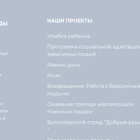
НАШИ ПРОЕКТЫ
Улыбка ребенка
Программа социальной адаптаци
тые
зависимых людей
Мамин день
и
Клик
Возвращение. Работа с бездомны
людьми
м
Оказание помощи малоимущим
или
пожилым людям
у в
Волонтерский отряд "Добрые рук
"