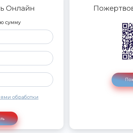
ь Онлайн
Пожертвов
ую сумму
Пож
иями обработки
ть