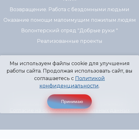
Возвращение. Работа с бездомными людьми
Оказание помощи малоимущим пожилым людям
Волонтерский отряд "Добрые руки "
Реализованные проекты
Мы используем файлы cookie для улучшения
© 2007 - 2026 Благотворительный Фонд
работы сайта. Продолжая использовать сайт, вы
"Источник Надежды" г. Пермь
соглашаетесь с
Политикой
конфиденциальности
.
Принимаю
Политика конфиденциальности
|
Оферта
|
Согласие на обработку персональных данных